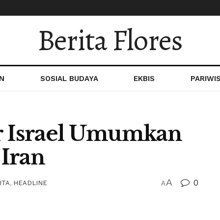
Berita Flores
N
SOSIAL BUDAYA
EKBIS
PARIWI
er Israel Umumkan
Iran
A
0
ITA
,
HEADLINE
A