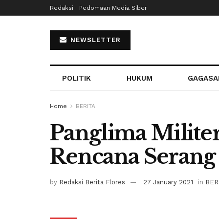
Redaksi
Pedomaan Media Siber
NEWSLETTER
POLITIK
HUKUM
GAGASA
Home
BERITA
Panglima Milit
Rencana Serang 
by
Redaksi Berita Flores
27 January 2021
in
BER