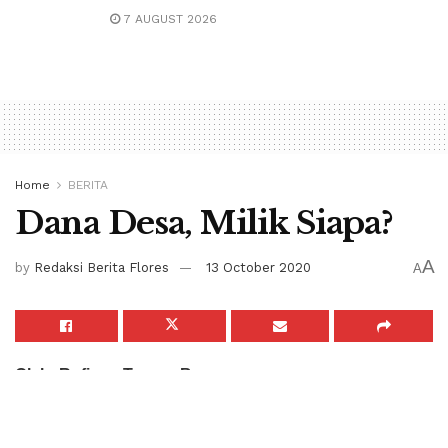
7 AUGUST 2026
Home
BERITA
Dana Desa, Milik Siapa?
A
by
Redaksi Berita Flores
13 October 2020
A
Oleh: Rofinus Taruna Baru
Istilah Dana Desa sendiri pertama kali muncul secara
resmi dalam Undang-Undang Nomor 6 Tahun 2014 Pasal