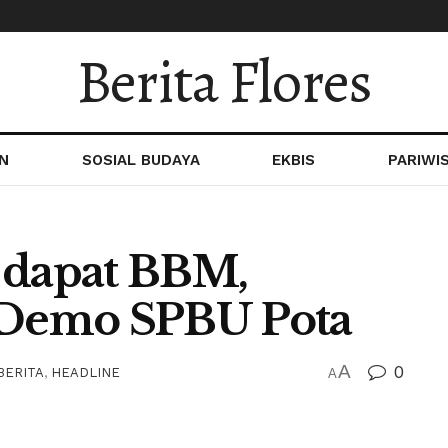
Berita Flores
N
SOSIAL BUDAYA
EKBIS
PARIWI
 dapat BBM,
Demo SPBU Pota
A
0
BERITA
,
HEADLINE
A