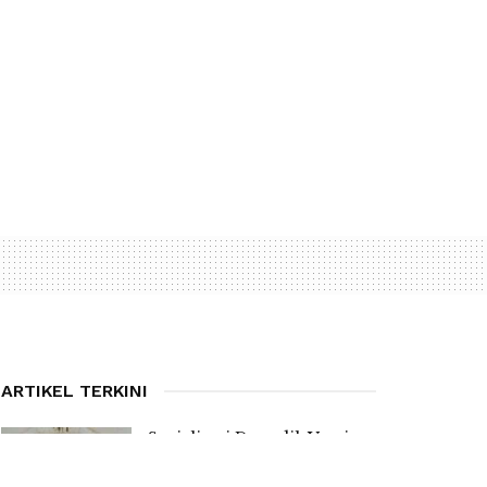
ARTIKEL TERKINI
Sosialisasi Dapodik Versi
2027, Kadis PPO Manggarai
Ingatkan Kepsek Bentuk