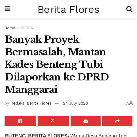
Berita Flores
Home
BERITA
Banyak Proyek
Bermasalah, Mantan
Kades Benteng Tubi
Dilaporkan ke DPRD
Manggarai
A
by
Redaksi Berita Flores
24 July 2020
A
RUTENG, BERITA FLORES-
Warga Desa Benteng Tubi,