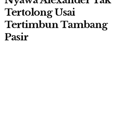
Tertolong Usai
Tertimbun Tambang
Pasir
A
by
Redaksi Berita Flores
30 June 2020
A
RUTENG, BERITA FLORES-
Nasib naas menimpa
Alexander R Jehalut (33), warga kampung Purang, Desa
Compang Namut, Kecamatan Ruteng, Kabupaten
Manggarai, Provinsi Nusa Tenggara Timur. Ia meninggal
dunia usai tertimbun material pasir.
Korban Alexander, tewas di lokasi penambangan pasir
Cunca Durang, Kelurahan Golo Dukal, Kecamatan Langke