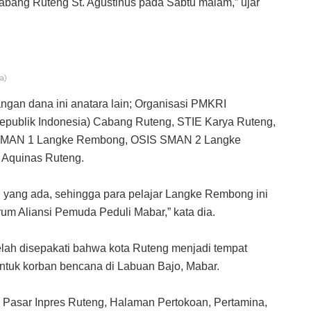
bang Ruteng St. Agustinus pada Sabtu malam,” ujar
a)
gan dana ini anatara lain; Organisasi PMKRI
epublik Indonesia) Cabang Ruteng, STIE Karya Ruteng,
SMAN 1 Langke Rembong, OSIS SMAN 2 Langke
Aquinas Ruteng.
yang ada, sehingga para pelajar Langke Rembong ini
um Aliansi Pemuda Peduli Mabar,” kata dia.
 telah disepakati bahwa kota Ruteng menjadi tempat
tuk korban bencana di Labuan Bajo, Mabar.
aya, Pasar Inpres Ruteng, Halaman Pertokoan, Pertamina,