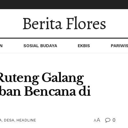
Berita Flores
N
SOSIAL BUDAYA
EKBIS
PARIWI
Ruteng Galang
ban Bencana di
A
0
A
,
DESA
,
HEADLINE
A