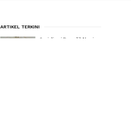
ARTIKEL TERKINI
Sosialisasi Dapodik Versi
2027, Kadis PPO Manggarai
Ingatkan Kepsek Bentuk
Tim Pencari Anak Tidak
Sekolah
7 AUGUST 2026
Anggaran Revitalisasi Capai
Rp 1 Miliar Jangkau SMPN
Satap di Pulau Mules
7 AUGUST 2026
Tersentuh Program
Revitalisasi, SMPN 3 Satar
Mese Barat Akhirnya Bebas