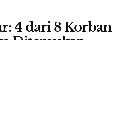
r: 4 dari 8 Korban
um Ditemukan
A
0
A
,
HEADLINE
A
S —
Empat (4) orang dari delapan (8) korban meninggal
ong Belang, Kecamatan Mbeliling, Kabupaten Manggarai
kan. Warga setempat bersama Tim SAR Labuan Bajo
carian di lokasi longsor.
to mengatakan, total korban longsor di Kecamatan
rban tersebut merupakan warga Culu, Desa Tondong