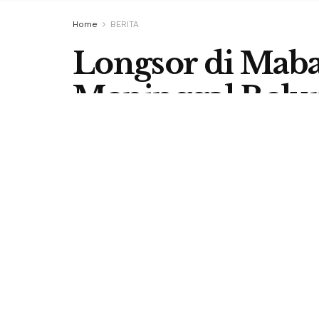
Home
BERITA
Longsor di Maba
Meninggal Bel
by
Redaksi Berita Flores
10 March 2019
in
BERIT
LABUAN BAJO, BERITA FLORE
akibat longsor di Culu, Desa Tond
Barat, Flores – NTT belum ditemu
masih terus berupaya melakukan pen
Camat Mbeliling, Robertus Resmian
Mbeliling berjumlah 8 orang. 8 ko