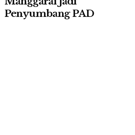
Manggarai Jadi
Penyumbang PAD
A
by
Berita Flores
25 June 2026
A
Kepala Dinas Pariwisata dan Kebudayaan Kabupaten Manggarai, Aloisius
Jebarut - Foto: Beritaflores