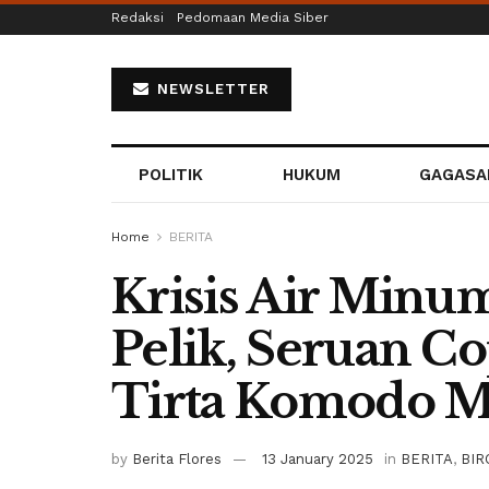
Redaksi
Pedomaan Media Siber
NEWSLETTER
POLITIK
HUKUM
GAGASA
Home
BERITA
Krisis Air Minu
Pelik, Seruan C
Tirta Komodo 
by
Berita Flores
13 January 2025
in
BERITA
,
BIR