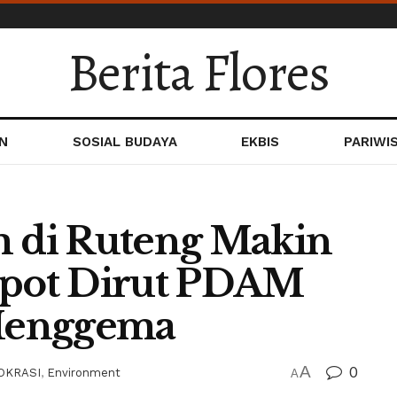
Berita Flores
N
SOSIAL BUDAYA
EKBIS
PARIWI
m di Ruteng Makin
opot Dirut PDAM
Menggema
A
0
OKRASI
,
Environment
A