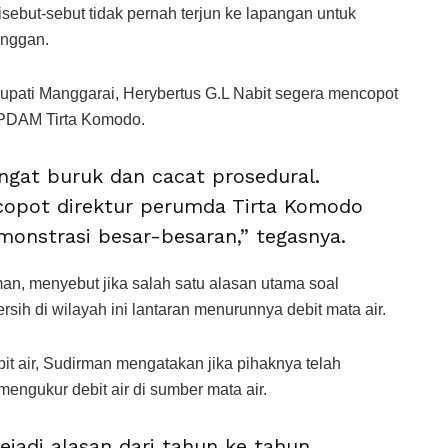
disebut-sebut tidak pernah terjun ke lapangan untuk
anggan.
upati Manggarai, Herybertus G.L Nabit segera mencopot
r PDAM Tirta Komodo.
angat buruk dan cacat prosedural.
 copot direktur perumda Tirta Komodo
onstrasi besar-besaran,” tegasnya.
man, menyebut jika salah satu alasan utama soal
sih di wilayah ini lantaran menurunnya debit mata air.
it air, Sudirman mengatakan jika pihaknya telah
engukur debit air di sumber mata air.
mejadi alasan dari tahun ke tahun