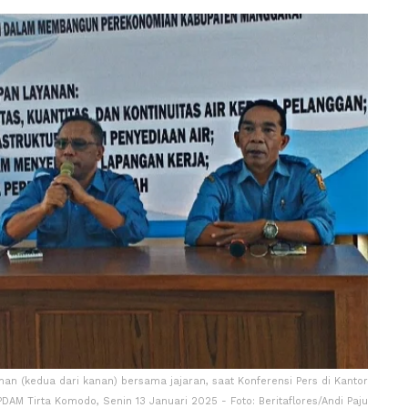
an (kedua dari kanan) bersama jajaran, saat Konferensi Pers di Kantor
PDAM Tirta Komodo, Senin 13 Januari 2025 - Foto: Beritaflores/Andi Paju