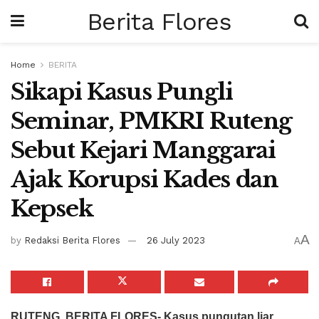
Berita Flores
Home
BERITA
Sikapi Kasus Pungli
Seminar, PMKRI Ruteng
Sebut Kejari Manggarai
Ajak Korupsi Kades dan
Kepsek
A
by
Redaksi Berita Flores
26 July 2023
A
RUTENG, BERITA FLORES- Kasus pungutan liar