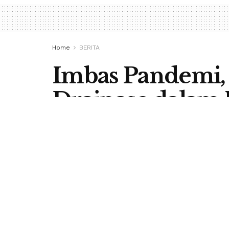
Home
BERITA
Imbas Pandemi,
Drainase dalam 
Dipangkas
by
Redaksi Berita Flores
22 December 2020
in
RUTENG, BERITA FLORES –
Pand
pada proyek yang didanai APBD P
drainase dalam kota Ruteng yang 