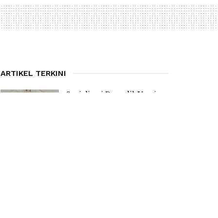
ARTIKEL TERKINI
Sosialisasi Dapodik Versi
2027, Kadis PPO Manggarai
Ingatkan Kepsek Bentuk
Tim Pencari Anak Tidak
Sekolah
7 AUGUST 2026
Anggaran Revitalisasi Capai
Rp 1 Miliar Jangkau SMPN
Satap di Pulau Mules
7 AUGUST 2026