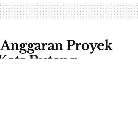
 Anggaran Proyek
Kota Ruteng
A
0
BERITA
,
HEADLINE
,
NASIONAL
A
emi virus Corona atau Covid-19 tak hanya berdampak
emerintah Kabupaten Manggarai. Proyek pembangunan
menggunakan APBN 2020 dari Kementerian Pekerjaan