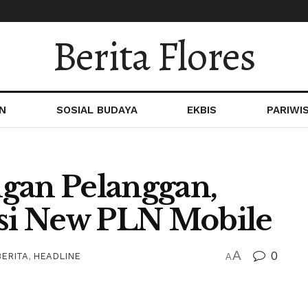
Berita Flores
N
SOSIAL BUDAYA
EKBIS
PARIWI
gan Pelanggan,
asi New PLN Mobile
A
0
BERITA
,
HEADLINE
A