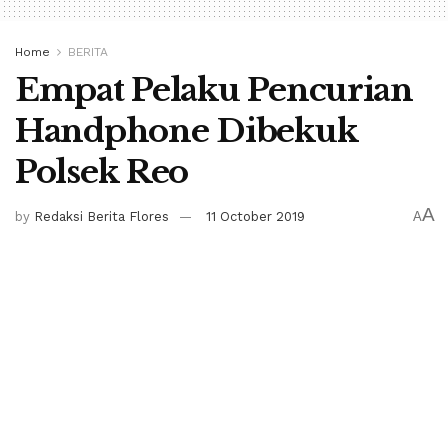
Home
BERITA
Empat Pelaku Pencurian
Handphone Dibekuk
Polsek Reo
A
by
Redaksi Berita Flores
11 October 2019
A
RUTENG, BERITA FLORES-
Empat orang pelaku
pencurian handphone milik siswa SMK Mutiara Bangsa,
berhasil dibekuk oleh Kepolisian Sektor Reo, di Kedutul,
Kelurahan Mata Air, Kecamatan Reok, Kabupaten
Manggarai- NTT, pada kamis 10 Oktober 2019.