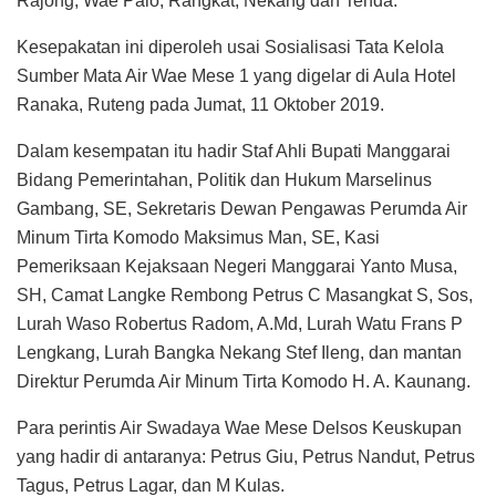
Rajong, Wae Palo, Rangkat, Nekang dan Tenda.
Kesepakatan ini diperoleh usai Sosialisasi Tata Kelola
Sumber Mata Air Wae Mese 1 yang digelar di Aula Hotel
Ranaka, Ruteng pada Jumat, 11 Oktober 2019.
Dalam kesempatan itu hadir Staf Ahli Bupati Manggarai
Bidang Pemerintahan, Politik dan Hukum Marselinus
Gambang, SE, Sekretaris Dewan Pengawas Perumda Air
Minum Tirta Komodo Maksimus Man, SE, Kasi
Pemeriksaan Kejaksaan Negeri Manggarai Yanto Musa,
SH, Camat Langke Rembong Petrus C Masangkat S, Sos,
Lurah Waso Robertus Radom, A.Md, Lurah Watu Frans P
Lengkang, Lurah Bangka Nekang Stef Ileng, dan mantan
Direktur Perumda Air Minum Tirta Komodo H. A. Kaunang.
Para perintis Air Swadaya Wae Mese Delsos Keuskupan
yang hadir di antaranya: Petrus Giu, Petrus Nandut, Petrus
Tagus, Petrus Lagar, dan M Kulas.