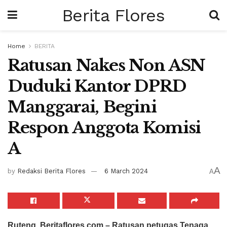
Berita Flores
Home
BERITA
Ratusan Nakes Non ASN
Duduki Kantor DPRD
Manggarai, Begini
Respon Anggota Komisi
A
A
by
Redaksi Berita Flores
6 March 2024
A
Ruteng, Beritaflores.com – Ratusan petugas Tenaga