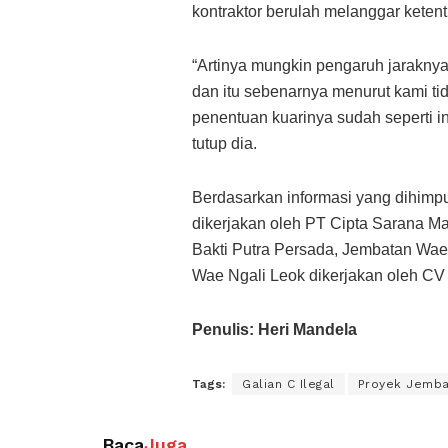
kontraktor berulah melanggar keten
“Artinya mungkin pengaruh jaraknya
dan itu sebenarnya menurut kami tid
penentuan kuarinya sudah seperti in
tutup dia.
Berdasarkan informasi yang dihim
dikerjakan oleh PT Cipta Sarana M
Bakti Putra Persada, Jembatan Wae
Wae Ngali Leok dikerjakan oleh CV 
Penulis: Heri Mandela
Tags:
Galian C Ilegal
Proyek Jemba
Baca
Juga