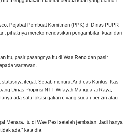
 itu menggunakan material berupa kuari yang diambil
Bosco, Pejabat Pembuat Komitmen (PPK) di Dinas PUPR
an, pihaknya merekomendasikan pengambilan kuari dari
n itu, pasir pasangnya itu di Wae Reno dan pasir
 kepada wartawan.
t statusnya ilegal. Sebab menurut Andreas Kantus, Kasi
abang Dinas Propinsi NTT Wilayah Manggarai Raya,
anya ada satu lokasi galian c yang sudah berizin atau
nggal Menara. Itu di Wae Pesi setelah jembatan. Jadi hanya
 tidak ada,” kata dia.