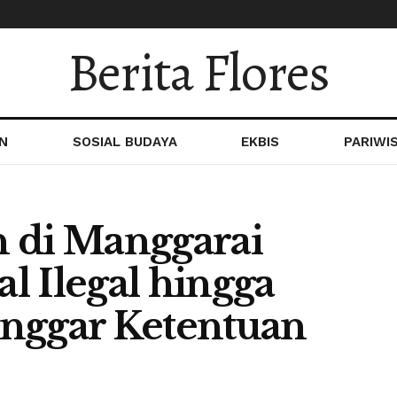
Berita Flores
N
SOSIAL BUDAYA
EKBIS
PARIWI
 di Manggarai
l Ilegal hingga
nggar Ketentuan