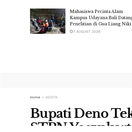
Mahasiswa Pecinta Alam
Kampus Udayana Bali Datan
Penelitian di Gua Liang Niki
1 AUGUST 2026
Home
BERITA
Bupati Deno Te
STPN Yogyakart