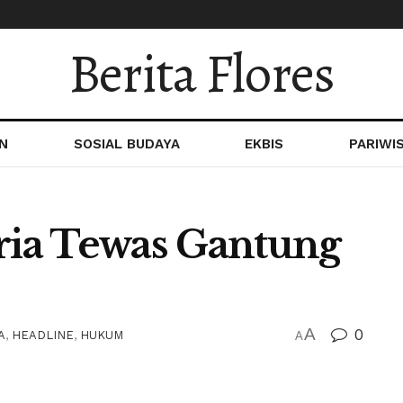
Berita Flores
N
SOSIAL BUDAYA
EKBIS
PARIWI
Pria Tewas Gantung
A
0
A
,
HEADLINE
,
HUKUM
A