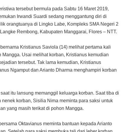
ristiwa tersebut bermula pada Sabtu 16 Maret 2019,
itemukan Irwandi Suardi sedang menggantung diri di
lik orangtuanya di Lingko Labe, Kompleks SMA Negeri 2
Langke Rembong, Kabupaten Manggarai, Flores – NTT.
 bernama Kristianus Saviola (14) melihat pertama kali
n Mangga. Usai melihat korban, Kristianus kemudian
ejadian tersebut. Tak lama kemudian, Kristianus
anus Ngamput dan Arianto Dharma menghampiri korban
 saat itu lansung memanggil keluarga korban. Saat tiba di
n nenek korban, Sisilia Nima meminta para saksi untuk
ban yang masih terikat di pohon Mangga.
s bersama Oktavianus meminta bantuan kepada Arianto
n. Setelah para saksi membuka tali dari leher korban,